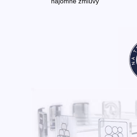
nájomné zmluvy