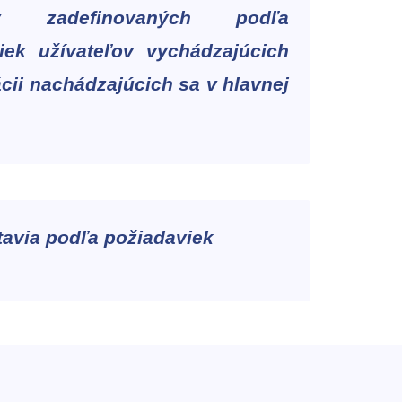
ov zadefinovaných podľa
iek užívateľov vychádzajúcich
ácii nachádzajúcich sa v hlavnej
tavia podľa požiadaviek