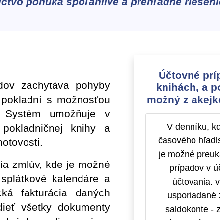
ctvo ponúka spoľahlivé a prehľadné riešeni
Účtovné prí
adov zachytáva pohyby
knihách, a p
 pokladní s možnosťou
možný z akejko
í. Systém umožňuje v
V denníku, k
pokladničnej knihy a
časového hľadi
hotovosti.
je možné preuk
cia zmlúv, kde je možné
prípadov v ú
 splátkové kalendáre a
účtovania. v
ká fakturácia daných
usporiadané 
dieť všetky dokumenty
saldokonte - 