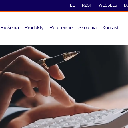
EE
RZOF
WESSELS
D
Riešenia
Produkty
Referencie
Školenia
Kontakt