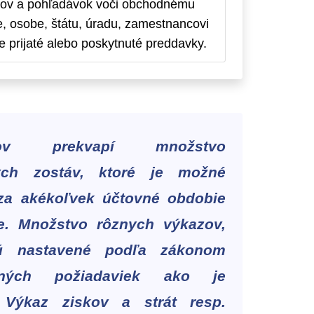
ov a pohľadávok voči obchodnému
me, osobe, štátu, úradu, zamestnancovi
e prijaté alebo poskytnuté preddavky.
eľov prekvapí množstvo
ých zostáv, ktoré je možné
 za akékoľvek účtovné obdobie
e. Množstvo rôznych výkazov,
ú nastavené podľa zákonom
vaných požiadaviek ako je
 Výkaz ziskov a strát resp.