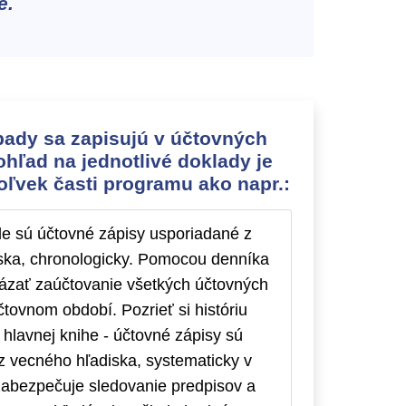
e.
pady sa zapisujú v účtovných
ohľad na jednotlivé doklady je
ľvek časti programu ako napr.:
de sú účtovné zápisy usporiadané z
ska, chronologicky. Pomocou denníka
ázať zaúčtovanie všetkých účtovných
čtovnom období. Pozrieť si históriu
 hlavnej knihe - účtovné zápisy sú
z vecného hľadiska, systematicky v
zabezpečuje sledovanie predpisov a