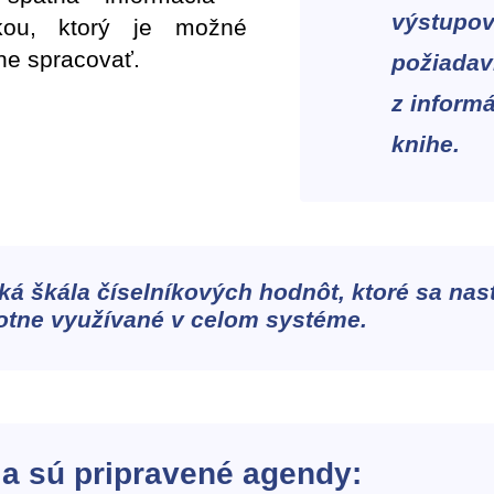
výstup
nkou, ktorý je možné
ne spracovať.
požiadav
z inform
knihe.
ká škála číselníkových hodnôt, ktoré sa nas
otne využívané v celom systéme.
a sú pripravené agendy: