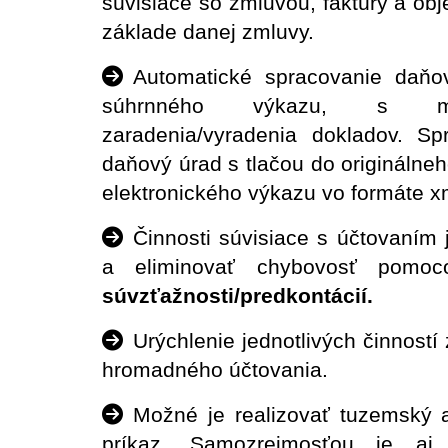
súvisiace so zmluvou, faktúry a ob
základe danej zmluvy.
Automatické spracovanie daňo
súhrnného výkazu, s mo
zaradenia/vyradenia dokladov. Sp
daňový úrad s tlačou do originálneh
elektronického výkazu vo formáte x
Činnosti súvisiace s účtovaním
a eliminovať chybovosť pom
súvzťažnosti/predkontácií.
Urýchlenie jednotlivých činností
hromadného účtovania.
Možné je realizovať tuzemský 
príkaz. Samozrejmosťou je aj 