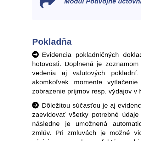
Modul Podvojné účtovní
Pokladňa
Evidencia pokladničných dokl
hotovosti. Doplnená je zoznamom
vedenia aj valutových pokladn
akomkoľvek momente vytlačenie 
zobrazenie príjmov resp. výdajov v 
Dôležitou súčasťou je aj eviden
zaevidovať všetky potrebné údaje
následne je umožnená automatic
zmlúv. Pri zmluvách je možné vi