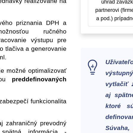
jednávky realizované na
úhrad záväzk
partnerovi (fir
a pod.) prípadn
vého priznania DPH a
žnosťou ručného
racovanie výstupu pre
o tlačiva a generovanie
ml.
Užívat
 je možné optimalizovať
výstupn
ocou
preddefinovaných
vytlačiť
aj spätn
 zabezpečí funkcionalita
ktoré s
defino
aj zahraničný prevodný
Súvaha,
spätná informácia -