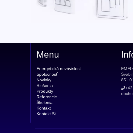
Menu
Inf
Energetická nezávislosť
EMEL®
Spoločnosť
Švabi
Novinky
851 01
Riešenia
+42
Produkty
obcho
Referencie
Školenia
Kontakt
Kontakt St.