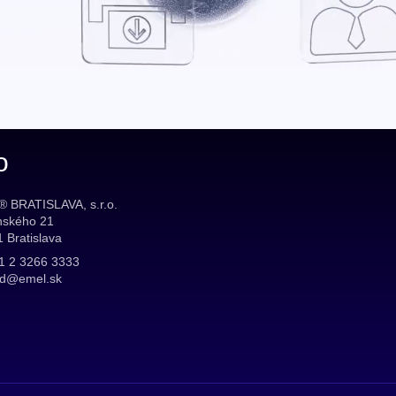
o
 BRATISLAVA, s.r.o.
nského 21
 Bratislava
1 2 3266 3333
d@emel.sk