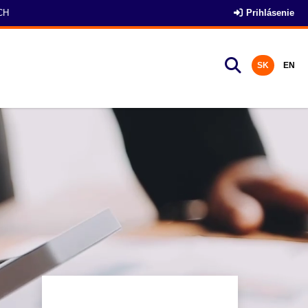
CH
Prihlásenie
SK
EN