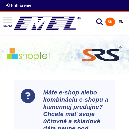
Prihlásenie
SK
EN
MENU
Máte e-shop alebo
kombináciu e-shopu a
kamennej predajne?
Chcete mať svoje
účtovné a skladové
dáta pevne pod