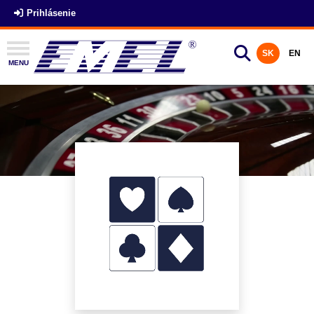
Prihlásenie
SK
EN
MENU