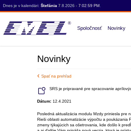
Dnes je v kalendári:
Štefánia
7.8.2026 -
7:02:59 PM
.
Spoločnosť
Novinky
Novinky
Spať na prehľad
SRS je pripravané pre spracovanie aprílovýc
Dátum:
12.4.2021
Posledná aktualizácia modulu Mzdy priniesla pre 
Rieši oblasti automatizácie výpočtu a poukázania
zmeny týkajúcich sa ošetrovania, kde došlo k pred
a aj ďalšie Vám prináša nová verzia, ktorá je prí