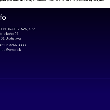
fo
L® BRATISLAVA, s.r.o.
binského 21
 01 Bratislava
421 2 3266 3333
hod@emel.sk