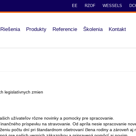
EE
RZOF
WESSELS
DC
Riešenia
Produkty
Referencie
Školenia
Kontakt
h legislatívnych zmien
našich užívateľov rôzne novinky a pomocky pre spracovanie.
 Finančného príspevku na stravovanie.
Od apríla nesie spracovanie nove
ĺženiu počtu dní pri štandardnom ošetrovaní člena rodiny a zároveň aj 
stupná pre našich verných zákazníkov a pripravená pomôcť aj novým.