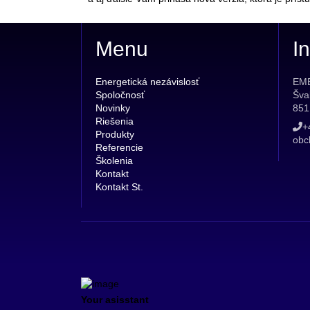
Menu
In
Energetická nezávislosť
EME
Spoločnosť
Šva
Novinky
851
Riešenia
+
Produkty
obc
Referencie
Školenia
Kontakt
Kontakt St.
Your asisstant