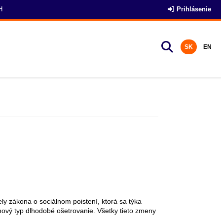
H
Prihlásenie
SK
EN
ly zákona o sociálnom poistení, ktorá sa týka
nový typ dlhodobé ošetrovanie. Všetky tieto zmeny